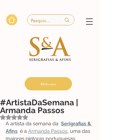
#ArtLovers
#ArtistaDaSemana |
Armanda Passos
Avaliado com NaN de 5 estrelas.
A artista da semana da  
Serigrafias & 
Afins
 é a 
Armanda Passos
, uma das 
maiores pintoras portuguesas.