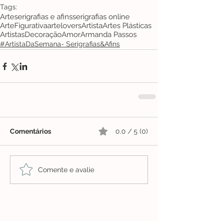
Tags:
Arte
serigrafias e afins
serigrafias online
ArteFigurativa
artelovers
Artista
Artes Plásticas
Artistas
Decoração
Amor
Armanda Passos
#ArtistaDaSemana- Serigrafias&Afins
Comentários
0.0 / 5 (0)
Comente e avalie