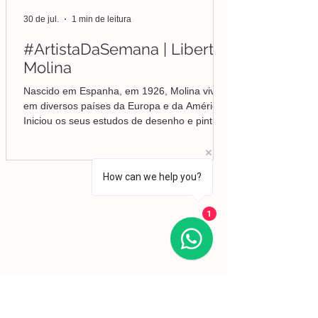
30 de jul.
1 min de leitura
#ArtistaDaSemana | Liberto
Molina
Nascido em Espanha, em 1926, Molina viveu
em diversos países da Europa e da América.
Iniciou os seus estudos de desenho e pintura
em Valência, mas foi no Brasil que
aprofundou a sua formação em Belas-Artes e
deu início ao seu percurso enquanto pintor,
How can we help you?
conquistando desde cedo o reconhecimento
da crítica.
Lisboa | Portugal
R. Sampaio e Pina 58 2.ºD,
1070-250
Lisboa​
1
(+351)
918 288 832
(+351) 211 926 120
(Chamada para uma rede fixa nacional)
​servicodeboutique@serigrafiaseafins.pt