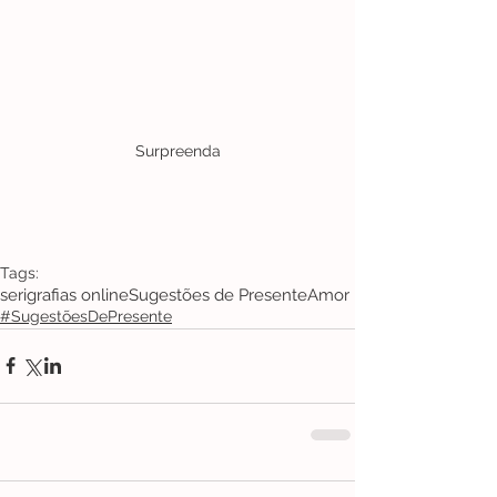
Surpreenda
Tags:
serigrafias online
Sugestões de Presente
Amor
#SugestõesDePresente