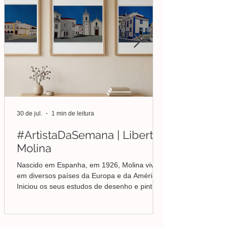
30 de jul.
1 min de leitura
#ArtistaDaSemana | Liberto
Molina
Nascido em Espanha, em 1926, Molina viveu
em diversos países da Europa e da América.
Iniciou os seus estudos de desenho e pintura
em Valência, mas foi no Brasil que
aprofundou a sua formação em Belas-Artes e
deu início ao seu percurso enquanto pintor,