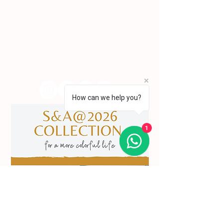
conquistando desde cedo o reconhecimento
da crítica.
Lisboa | Portugal
R. Sampaio e Pina 58 2.ºD,
1070-250
Lisboa​
(+351)
918 288 832
(+351) 211 926 120
(Chamada para uma rede fixa nacional)
​servicodeboutique@serigrafiaseafins.pt
How can we help you?
1