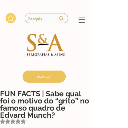
#ArtLovers
FUN FACTS | Sabe qual
foi o motivo do “grito” no
famoso quadro de
Edvard Munch?
Avaliado com NaN de 5 estrelas.