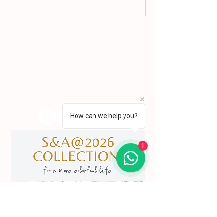
aprofundou a sua formação em Belas-Artes e
deu início ao seu percurso enquanto pintor,
conquistando desde cedo o reconhecimento
da crítica.
Lisboa | Portugal
R. Sampaio e Pina 58 2.ºD,
1070-250
Lisboa​
(+351)
918 288 832
(+351) 211 926 120
(Chamada para uma rede fixa nacional)
​servicodeboutique@serigrafiaseafins.pt
How can we help you?
1