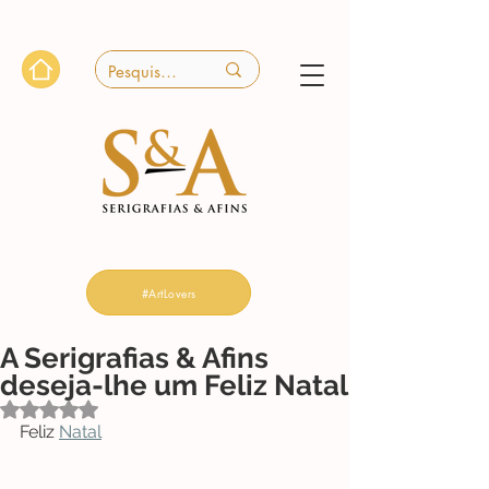
#ArtLovers
A Serigrafias & Afins
deseja-lhe um Feliz Natal
Avaliado com NaN de 5 estrelas.
Feliz 
Natal