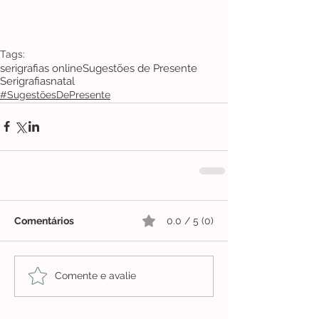
Tags:
serigrafias online
Sugestões de Presente
Serigrafias
natal
#SugestõesDePresente
Comentários
0.0 / 5 (0)
Comente e avalie