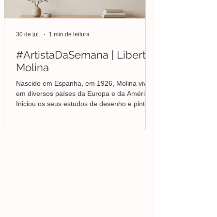
30 de jul.
1 min de leitura
#ArtistaDaSemana | Liberto
Molina
Nascido em Espanha, em 1926, Molina viveu
em diversos países da Europa e da América.
Iniciou os seus estudos de desenho e pintura
em Valência, mas foi no Brasil que
aprofundou a sua formação em Belas-Artes e
deu início ao seu percurso enquanto pintor,
conquistando desde cedo o reconhecimento
da crítica.
Lisboa | Portugal
R. Sampaio e Pina 58 2.ºD,
1070-250
Lisboa​
(+351)
918 288 832
(+351) 211 926 120
(Chamada para uma rede fixa nacional)
​servicodeboutique@serigrafiaseafins.pt