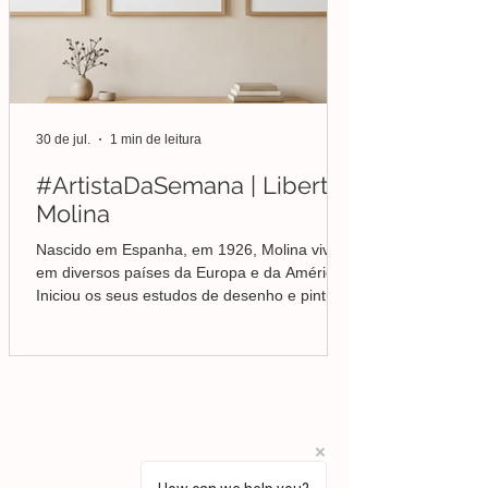
30 de jul.
1 min de leitura
#ArtistaDaSemana | Liberto
Molina
Nascido em Espanha, em 1926, Molina viveu
em diversos países da Europa e da América.
Iniciou os seus estudos de desenho e pintura
em Valência, mas foi no Brasil que
aprofundou a sua formação em Belas-Artes e
deu início ao seu percurso enquanto pintor,
conquistando desde cedo o reconhecimento
da crítica.
Lisboa | Portugal
R. Sampaio e Pina 58 2.ºD,
1070-250
Lisboa​
(+351)
918 288 832