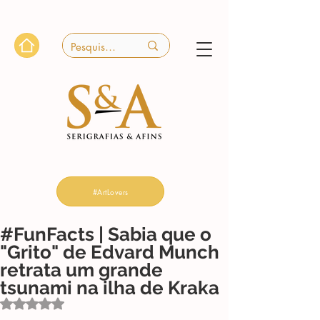
#ArtLovers
#FunFacts | Sabia que o
"Grito" de Edvard Munch
retrata um grande
tsunami na ilha de Kraka
Avaliado com NaN de 5 estrelas.