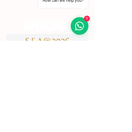
(+351) 211 926 120
How can we help you?
(Chamada para uma rede fixa nacional)
​servicodeboutique@serigrafiaseafins.pt
1