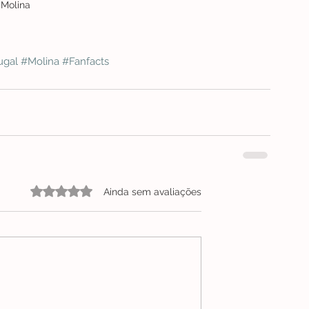
Molina
ugal
#Molina
#Fanfacts
Avaliado com 0 de 5 estrelas.
Ainda sem avaliações