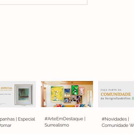
#ArteEmDestaque |
anhas | Especial
#Novidades |
Surrealismo
 Pomar
Comunidade W
S&A