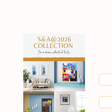
Subscre
manter
Nome
Email