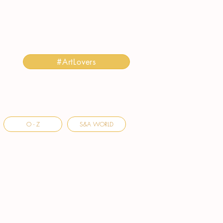
#ArtLovers
O - Z
S&A WORLD