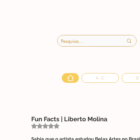
A - C
D 
Fun Facts | Liberto Molina
Avaliado com NaN de 5 estrelas.
Sabia que o artista estudou Belas Artes no Brasil