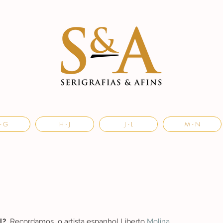
- G
H - J
J - L
M - N
?  
Recordamos  o artista espanhol Liberto 
Molina
, 