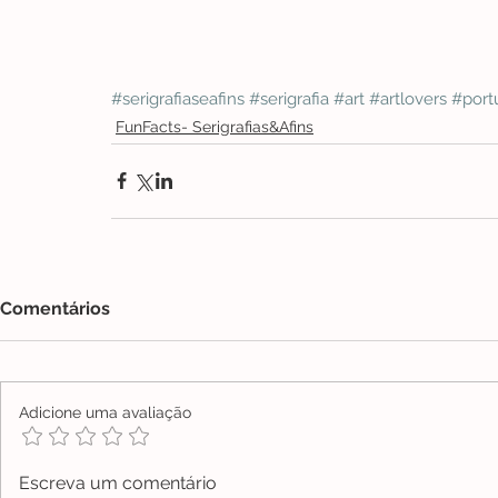
#serigrafiaseafins
#serigrafia
#art
#artlovers
#port
FunFacts- Serigrafias&Afins
Comentários
Adicione uma avaliação
Escreva um comentário