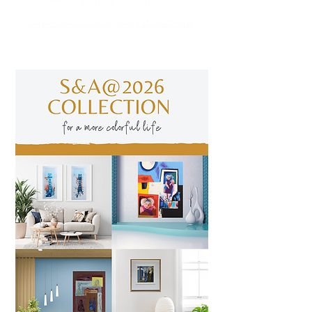
(Chamada para uma rede fixa nacional)
​servicodeboutique@serigrafiaseafins.pt