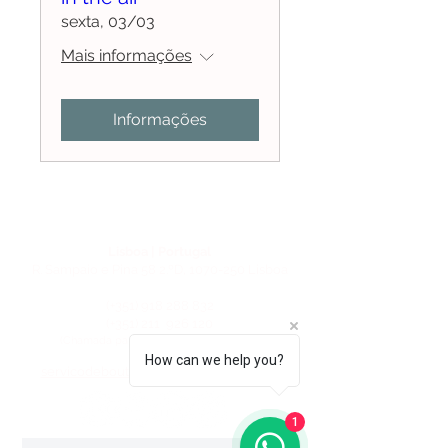
sexta, 03/03
Mais informações
Informações
Lisboa | Portugal
R. Sampaio e Pina 58 2.ºD,
1070-250
Lisboa​
(+351)
918 288 832
(+351) 211 926 120
(Chamada para uma rede fixa nacional)
How can we help you?
​servicodeboutique@serigrafiaseafins.pt
1