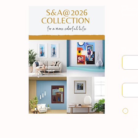
Subscre
manter
Nome
Email
Ao
co
co
Po