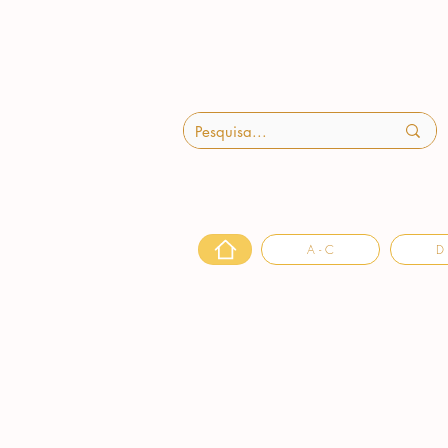
A - C
D 