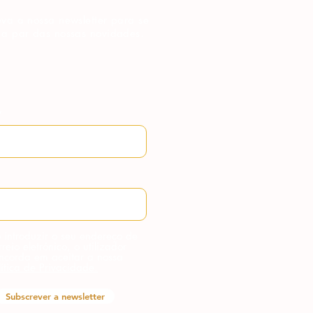
va a nossa newsletter para se
 a par das nossas novidades.
 introduzir o seu endereço de
rreio eletrónico, o utilizador
ncorda em aceitar a nossa
lítica de Privacidade.
Subscrever a newsletter