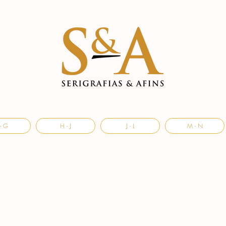
- G
H - J
J - L
M - N