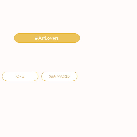
#ArtLovers
O - Z
S&A WORLD