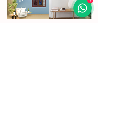
1
Subscreva a nossa newsletter para se manter a
par das nossas novidades.
Nome
Email
Ao introduzir o seu endereço de