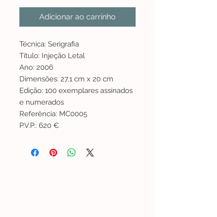
Adicionar ao carrinho
Técnica: Serigrafia
Título: Injeção Letal
Ano: 2006
Dimensões: 27,1 cm x 20 cm
Edição: 100 exemplares assinados
e numerados
Referência: MC0005
P.V.P.: 620 €
Lisboa | Portugal
R. Sampaio e Pina 58 2.ºD,
1070-250
Lisboa​
(+351)
918 288 832