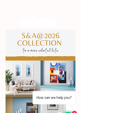
(+351) 211 926 120
(Chamada para uma rede fixa nacional)
​servicodeboutique@serigrafiaseafins.pt
How can we help you?