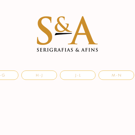
- G
H - J
J - L
M - N