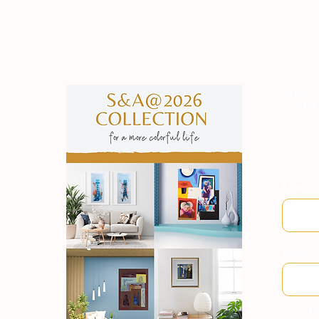
Subscre
manter
Nome
Email
Ao