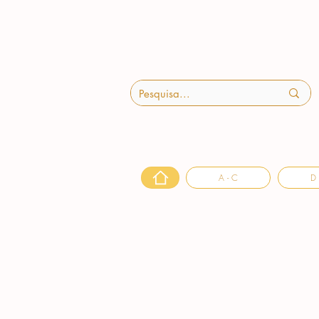
A - C
D 