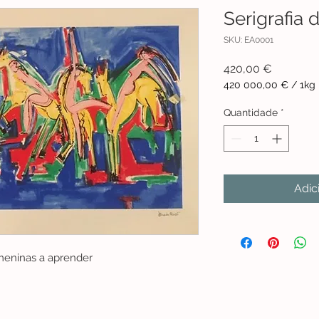
Serigrafia
SKU: EA0001
Preço
420,00 €
420 000,00 €
/
1kg
420 000,00 €
por
Quantidade
*
1
quilograma
Adic
 meninas a aprender