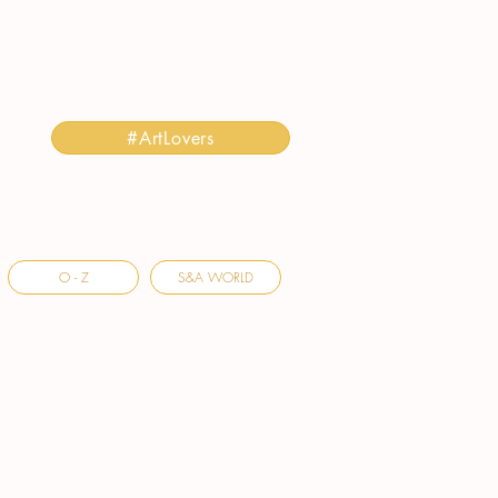
#ArtLovers
O - Z
S&A WORLD