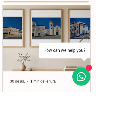
How can we help you?
1
30 de jul.
1 min de leitura
#ArtistaDaSemana | Liberto
Molina
Nascido em Espanha, em 1926, Molina viveu
em diversos países da Europa e da América.
Iniciou os seus estudos de desenho e pintura
em Valência, mas foi no Brasil que