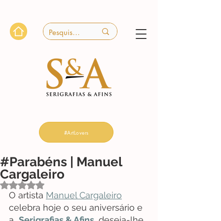
#ArtLovers
#Parabéns | Manuel
Cargaleiro
Avaliado com NaN de 5 estrelas.
O artista 
Manuel Cargaleiro
celebra hoje o seu aniversário e 
a  
Serigrafias & Afins
 deseja-lhe 