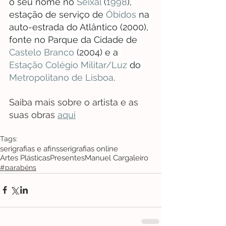
o seu nome no 
Seixal
 (
1998
), 
estação de serviço de 
Óbidos
 na 
auto-estrada do Atlântico (2000), 
fonte no Parque da Cidade de 
Castelo Branco
 (2004) e a 
Estação Colégio Militar/Luz
 do 
Metropolitano de Lisboa
.
Saiba mais sobre o artista e as 
suas obras 
aqui
Tags:
serigrafias e afins
serigrafias online
Artes Plásticas
Presentes
Manuel Cargaleiro
#parabéns