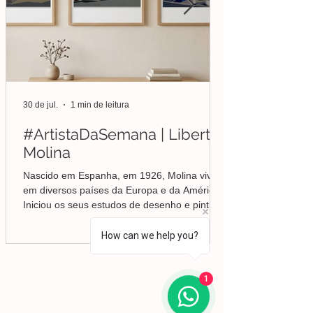
30 de jul.
1 min de leitura
#ArtistaDaSemana | Liberto
Molina
Nascido em Espanha, em 1926, Molina viveu
em diversos países da Europa e da América.
Iniciou os seus estudos de desenho e pintura
em Valência, mas foi no Brasil que
aprofundou a sua formação em Belas-Artes e
How can we help you?
deu início ao seu percurso enquanto pintor,
conquistando desde cedo o reconhecimento
da crítica.
Lisboa | Portugal
1
R. Sampaio e Pina 58 2.ºD,
1070-250
Lisboa​