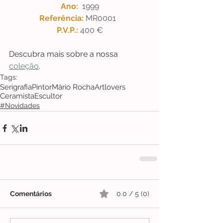
Ano:  
1999
Referência: 
MR0001  
P.V.P.: 
400 €
Descubra mais sobre a nossa 
coleção
. 
Tags:
Serigrafia
Pintor
Mário Rocha
Artlovers
Ceramista
Escultor
#Novidades
Comentários
0.0 / 5 (0)