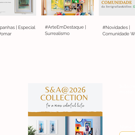
#ArteEmDestaque |
anhas | Especial
#Novidades |
Surrealismo
 Pomar
Comunidade W
S&A
Subscre
manter
Nome