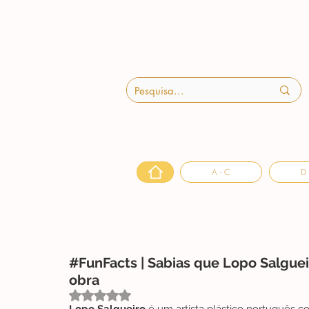
A - C
D 
#FunFacts | Sabias que Lopo Salguei
obra
Avaliado com NaN de 5 estrelas.