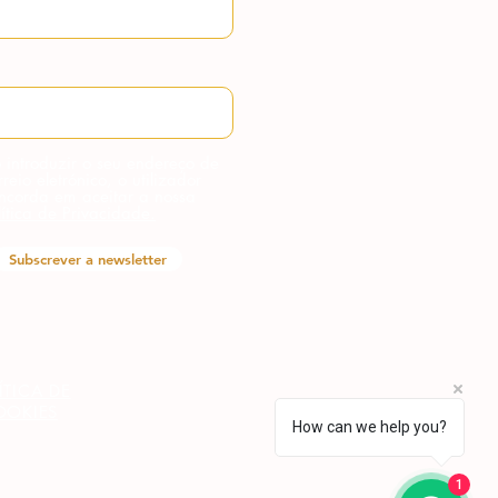
 introduzir o seu endereço de
rreio eletrónico, o utilizador
ncorda em aceitar a nossa
lítica de Privacidade.
Subscrever a newsletter
ÍTICA DE
OOKIES
How can we help you?
1