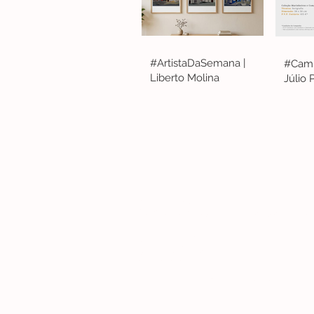
#ArtistaDaSemana |
#Camp
Liberto Molina
Júlio
Lisboa | Portugal
R. Sampaio e Pina 58 2.ºD, 1070-250 Lisboa
(+351) 918 288 832
(+351) 211 926 120
(Chamada para uma rede fixa nacional)
​servicodeboutique@serigrafiaseafins.pt