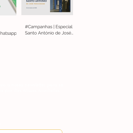
#Campanhas | Especial
Santo António de José
hatsapp
Penicheiro
va a nossa newsletter para se
 a par das nossas novidades.