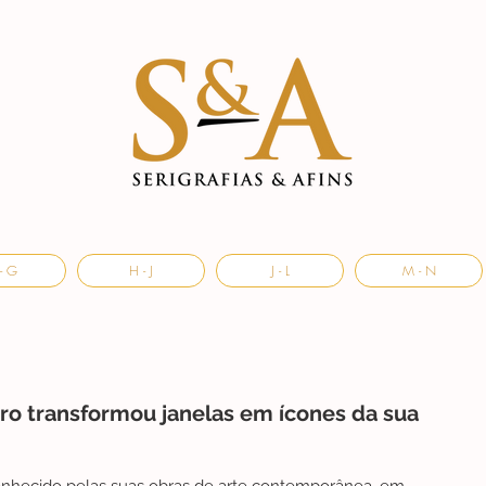
- G
H - J
J - L
M - N
ro transformou janelas em ícones da sua