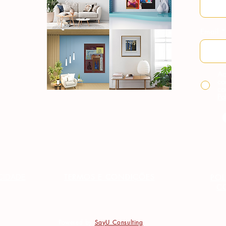
Email
Ao
co
co
Po
TERMOS E CONDIÇÕES
ACIDADE
POL
C
Powered by
SayU Consulting