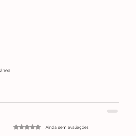
rânea
Avaliado com 0 de 5 estrelas.
Ainda sem avaliações