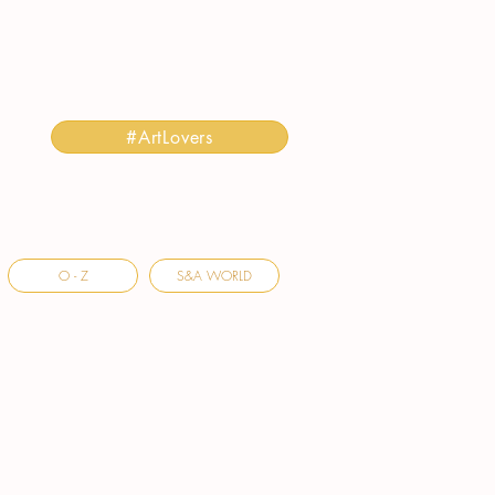
#ArtLovers
O - Z
S&A WORLD