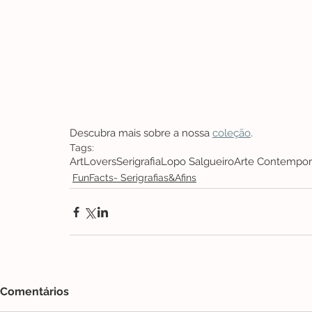
Descubra mais sobre a nossa 
coleção
. 
Tags:
ArtLovers
Serigrafia
Lopo Salgueiro
Arte Contempo
FunFacts- Serigrafias&Afins
Comentários