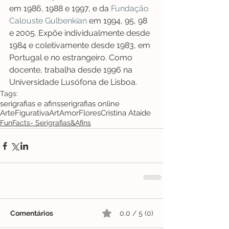
em 1986, 1988 e 1997, e da 
Fundação 
Calouste Gulbenkian
 em 1994, 95, 98 
e 2005. Expõe individualmente desde 
1984 e coletivamente desde 1983, em 
Portugal e no estrangeiro. Como 
docente, trabalha desde 1996 na 
Universidade Lusófona de Lisboa.
Tags:
serigrafias e afins
serigrafias online
ArteFigurativa
Art
Amor
Flores
Cristina Ataíde
FunFacts- Serigrafias&Afins
Comentários
0.0 / 5 (0)