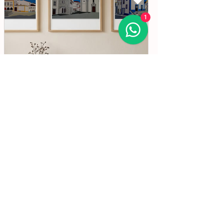
1
30 de jul.
1 min de leitura
#ArtistaDaSemana | Liberto
Molina
Nascido em Espanha, em 1926, Molina viveu
em diversos países da Europa e da América.
Iniciou os seus estudos de desenho e pintura
em Valência, mas foi no Brasil que
aprofundou a sua formação em Belas-Artes e
deu início ao seu percurso enquanto pintor,
conquistando desde cedo o reconhecimento
da crítica.
Lisboa | Portugal
R. Sampaio e Pina 58 2.ºD,
1070-250
Lisboa​