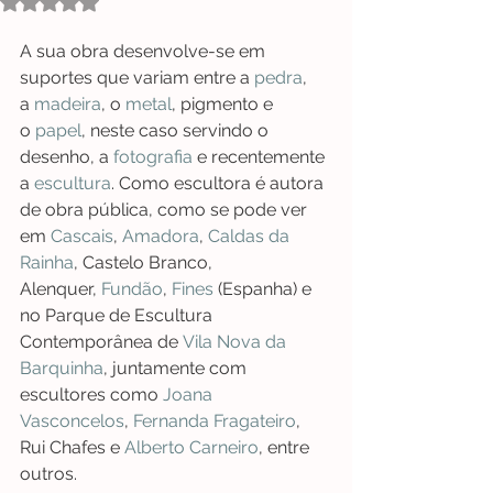
Avaliado com NaN de 5 estrelas.
A sua obra desenvolve-se em 
suportes que variam entre a 
pedra
, 
a 
madeira
, o 
metal
, pigmento e 
o 
papel
, neste caso servindo o 
desenho, a 
fotografia
 e recentemente 
a 
escultura
. Como escultora é autora 
de obra pública, como se pode ver 
em 
Cascais
, 
Amadora
, 
Caldas da 
Rainha
, Castelo Branco, 
Alenquer, 
Fundão
, 
Fines
 (Espanha) e 
no Parque de Escultura 
Contemporânea de 
Vila Nova da 
Barquinha
, juntamente com 
escultores como 
Joana 
Vasconcelos
, 
Fernanda Fragateiro
, 
Rui Chafes e 
Alberto Carneiro
, entre 
outros. 