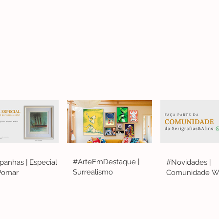
#ArteEmDestaque |
anhas | Especial
#Novidades |
Surrealismo
 Pomar
Comunidade W
S&A