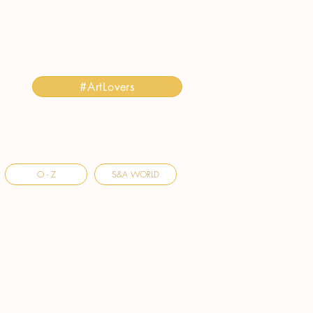
#ArtLovers
O - Z
S&A WORLD