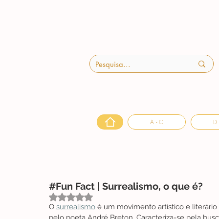
A - C
D 
#Fun Fact | Surrealismo, o que é?
Avaliado com NaN de 5 estrelas.
O 
surrealismo
 é um movimento artístico e literário
pelo poeta André Breton. Caracteriza-se pela bus