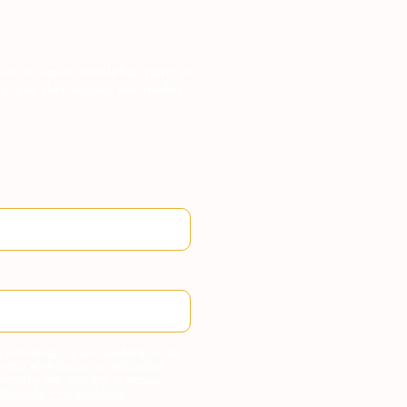
va a nossa newsletter para se
 a par das nossas novidades.
 introduzir o seu endereço de
rreio eletrónico, o utilizador
ncorda em aceitar a nossa
lítica de Privacidade.