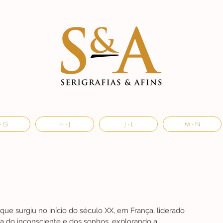
- G
H - J
J - L
M - N
 que surgiu no início do século XX, em França, liderado 
ca do inconsciente e dos sonhos, explorando a 