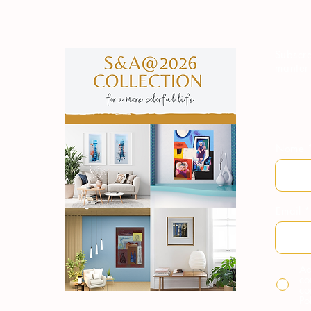
Subscre
manter
Nome
Email
Ao
co
co
Po