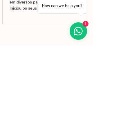
em diversos países da Europa e da América.
How can we help you?
Iniciou os seus estudos de desenho e pintura
em Valência, mas foi no Brasil que
aprofundou a sua formação em Belas-Artes e
1
deu início ao seu percurso enquanto pintor,
conquistando desde cedo o reconhecimento
da crítica.
Lisboa | Portugal
R. Sampaio e Pina 58 2.ºD,
1070-250
Lisboa​
(+351)
918 288 832
(+351) 211 926 120
(Chamada para uma rede fixa nacional)
​servicodeboutique@serigrafiaseafins.pt