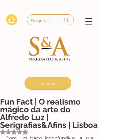
#ArtLovers
Fun Fact | O realismo
mágico da arte do
Alfredo Luz |
Serigrafias&Afins | Lisboa
Avaliado com NaN de 5 estrelas.
Com um traço inconfundível, a sua 