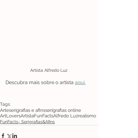
Artista Alfredo Luz 
Descubra mais sobre o artista 
aqui.
Tags:
Arte
serigrafias e afins
serigrafias online
ArtLovers
Artista
FunFacts
Alfredo Luz
realismo
FunFacts- Serigrafias&Afins