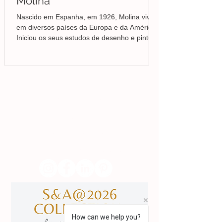
Molina
Nascido em Espanha, em 1926, Molina viveu
em diversos países da Europa e da América.
Iniciou os seus estudos de desenho e pintura
em Valência, mas foi no Brasil que
aprofundou a sua formação em Belas-Artes e
deu início ao seu percurso enquanto pintor,
conquistando desde cedo o reconhecimento
da crítica.
Lisboa | Portugal
R. Sampaio e Pina 58 2.ºD,
1070-250
Lisboa​
(+351)
918 288 832
(+351) 211 926 120
(Chamada para uma rede fixa nacional)
​servicodeboutique@serigrafiaseafins.pt
How can we help you?