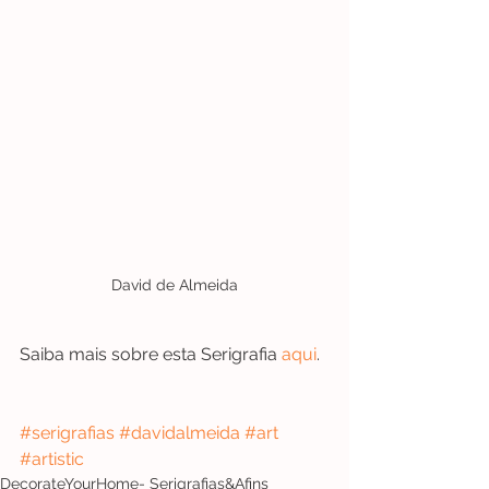
David de Almeida
Saiba mais sobre esta Serigrafia 
aqui
.
#serigrafias
#d
avidalmeida 
#art
#artistic
DecorateYourHome- Serigrafias&Afins