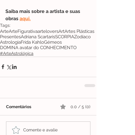
Saiba mais sobre a artista e suas 
obras 
aqui
.
Tags:
Arte
ArteFigurativa
artelovers
Art
Artes Plásticas
Presentes
Adriana Scartaris
SCORPIA
Zodíaco
Astrologia
Frida Kahlo
Gémeos
DOMINA avatar do CONHECIMENTO
#ArteAstrológica
Comentários
0.0 / 5 (0)
Comente e avalie