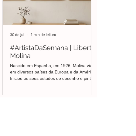
30 de jul.
1 min de leitura
#ArtistaDaSemana | Liberto
Molina
Nascido em Espanha, em 1926, Molina viveu
em diversos países da Europa e da América.
Iniciou os seus estudos de desenho e pintura
em Valência, mas foi no Brasil que
aprofundou a sua formação em Belas-Artes e
deu início ao seu percurso enquanto pintor,
conquistando desde cedo o reconhecimento
da crítica.
Lisboa | Portugal
R. Sampaio e Pina 58 2.ºD,
1070-250
Lisboa​
(+351)
918 288 832
(+351) 211 926 120