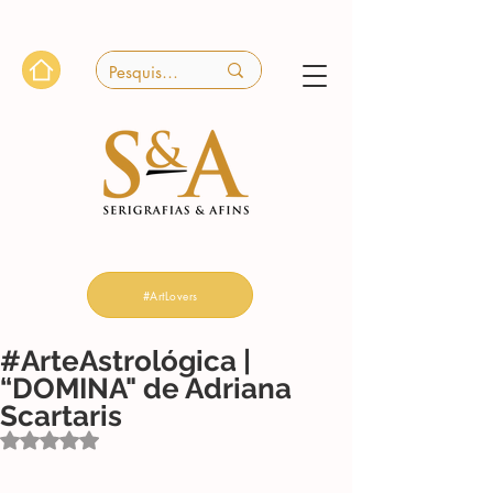
#ArtLovers
#ArteAstrológica |
“DOMINA" de Adriana
Scartaris
Avaliado com NaN de 5 estrelas.