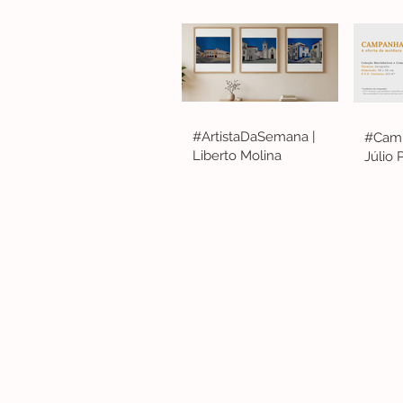
#ArtistaDaSemana |
#Camp
Liberto Molina
Júlio
Lisboa | Portugal
R. Sampaio e Pina 58 2.ºD, 1070-250 Lisboa
(+351) 918 288 832
(+351) 211 926 120
(Chamada para uma rede fixa nacional)