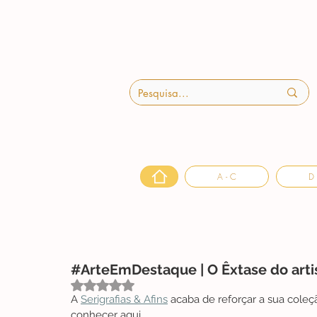
A - C
D 
#ArteEmDestaque | O Êxtase do art
Avaliado com NaN de 5 estrelas.
A 
Serigrafias & Afins
 acaba de reforçar a sua coleç
conhecer aqui. 