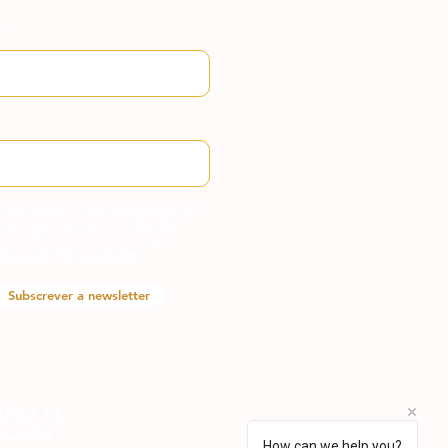
 introduzir o seu endereço de
rreio eletrónico, o utilizador
ncorda em aceitar a nossa
lítica de Privacidade.
Subscrever a newsletter
ÍTICA DE
OOKIES
How can we help you?