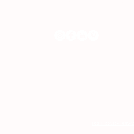
​servicodeboutique@serigrafiaseafins.pt
POLÍTICA DE PRIV