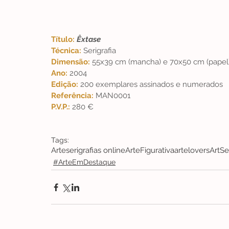
Título: 
Êxtase
Técnica: 
Serigrafia  
Dimensão: 
55x39 cm (mancha) e 70x50 cm (papel)
Ano: 
2004
Edição: 
200 exemplares assinados e numerados
Referência: 
MAN0001
P.V.P.: 
280 €
Tags:
Arte
serigrafias online
ArteFigurativa
artelovers
Art
Se
#ArteEmDestaque