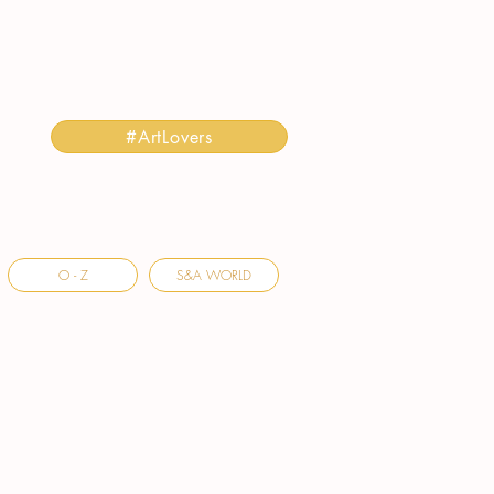
#ArtLovers
O - Z
S&A WORLD