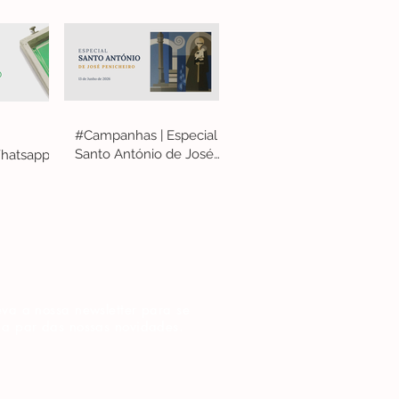
#Campanhas | Especial
Santo António de José
hatsapp
Penicheiro
va a nossa newsletter para se
 a par das nossas novidades.