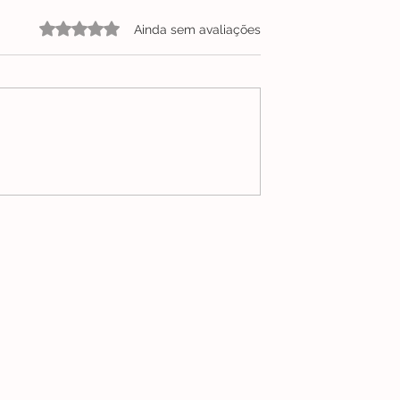
Avaliado com 0 de 5 estrelas.
Ainda sem avaliações