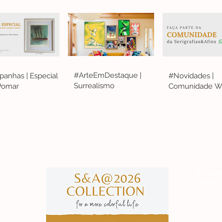
#ArteEmDestaque |
anhas | Especial
#Novidades |
Surrealismo
 Pomar
Comunidade W
S&A
Subscre
manter