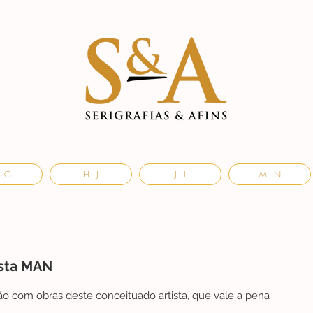
- G
H - J
J - L
M - N
ista MAN
ão com obras deste conceituado artista, que vale a pena 