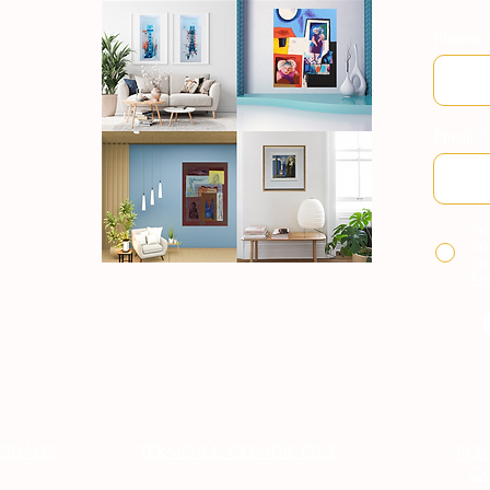
Nome
Email
Ao
co
co
Po
TERMOS E CONDIÇÕES
ACIDADE
POL
C