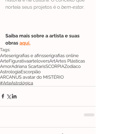
norteia seus projetos é o 
bem-estar
.
Saiba mais sobre a artista e suas 
obras 
aqui
.
Tags:
Arte
serigrafias e afins
serigrafias online
ArteFigurativa
artelovers
Art
Artes Plásticas
Amor
Adriana Scartaris
SCORPIA
Zodíaco
Astrologia
Escorpião
ARCANUS avatar do MISTÉRIO
#ArteAstrológica