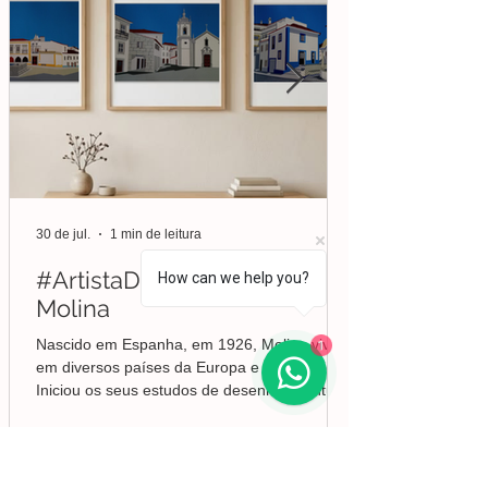
30 de jul.
1 min de leitura
#ArtistaDaSemana | Liberto
How can we help you?
Molina
1
Nascido em Espanha, em 1926, Molina viveu
em diversos países da Europa e da América.
Iniciou os seus estudos de desenho e pintura
em Valência, mas foi no Brasil que
aprofundou a sua formação em Belas-Artes e
deu início ao seu percurso enquanto pintor,
conquistando desde cedo o reconhecimento