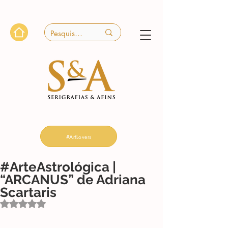
#ArtLovers
#ArteAstrológica |
“ARCANUS” de Adriana
Scartaris
Avaliado com NaN de 5 estrelas.