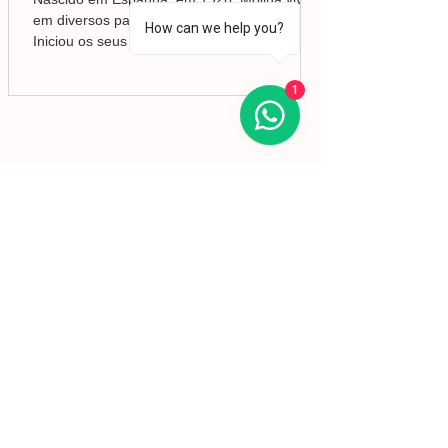
em diversos países da Europa e da América.
How can we help you?
Iniciou os seus estudos de desenho e pintura
em Valência, mas foi no Brasil que
aprofundou a sua formação em Belas-Artes e
1
deu início ao seu percurso enquanto pintor,
conquistando desde cedo o reconhecimento
da crítica.
Lisboa | Portugal
R. Sampaio e Pina 58 2.ºD,
1070-250
Lisboa​
(+351)
918 288 832
(+351) 211 926 120
(Chamada para uma rede fixa nacional)
​servicodeboutique@serigrafiaseafins.pt